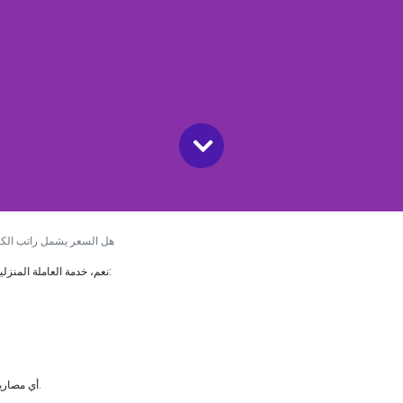
هل السعر يشمل راتب الكا
نعم، خدمة العاملة المنزلية توفر عليك التكاليف التالية:
- أي مصاريف واجراءات حكومية أخرى.